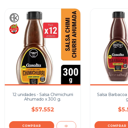
12 unidades - Salsa Chimichurri
Salsa Barbacoa
Ahumado x 300 g.
g
$57.552
$5.