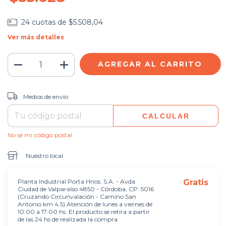
24
cuotas de
$5.508,04
Ver más detalles
CAMBIAR CP
Entregas para el CP:
Medios de envío
CALCULAR
No sé mi código postal
Nuestro local
Planta Industrial Porta Hnos. S.A. - Avda
Gratis
Ciudad de Valparaíso 4850 - Córdoba, CP: 5016
(Cruzando Circunvalación - Camino San
Antonio km 4.5) Atención de lunes a viernes de
10:00 a 17:00 hs. El producto se retira a partir
de las 24 hs de realizada la compra.