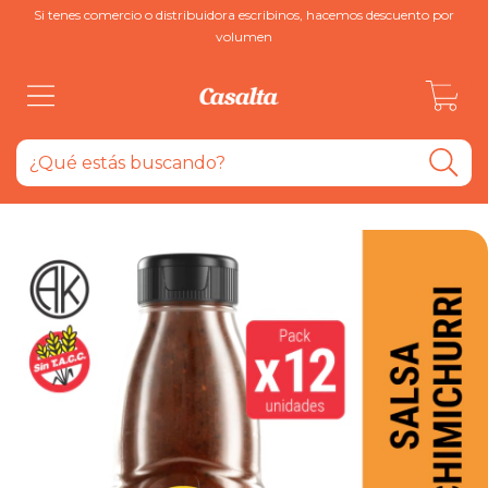
Si tenes comercio o distribuidora escribinos, hacemos descuento por
volumen
0