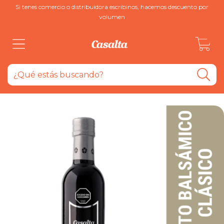
Si tenes comercio o distribuidora escribinos, hacemos descuento por
volumen
0