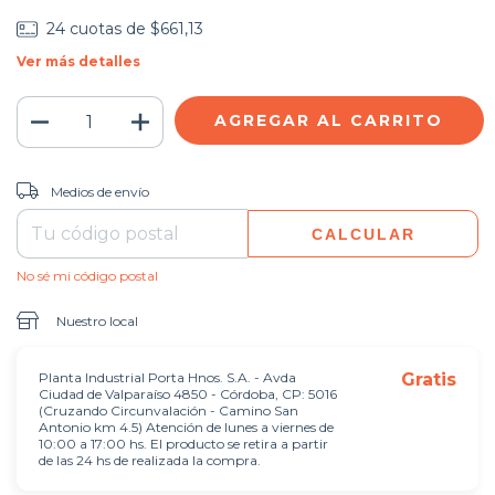
24
cuotas de
$661,13
Ver más detalles
CAMBIAR CP
Entregas para el CP:
Medios de envío
CALCULAR
No sé mi código postal
Nuestro local
Planta Industrial Porta Hnos. S.A. - Avda
Gratis
Ciudad de Valparaíso 4850 - Córdoba, CP: 5016
(Cruzando Circunvalación - Camino San
Antonio km 4.5) Atención de lunes a viernes de
10:00 a 17:00 hs. El producto se retira a partir
de las 24 hs de realizada la compra.